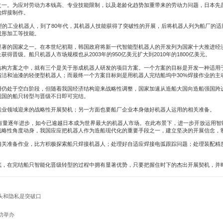
。为应对劳动力本钱高、专业技能限制，以及老龄化趋势加重带来的劳动力问题，日本先
的焊接制作。
的工业机器人，到了80年代，其机器人技能获得了突破性的开展，后将机器人列为船厂的适
成形加工等技能。
的国家之一。在本世纪初期，韩国政府将新一代智能型机器人的开发列为国家十大推进经
晋级。船只机器人市场规模也从2003年的950亿美元扩大到2010年的1800亿美元。
方案之中，就有三个是关于形成机器人研发的项目方案。一个方案的目标是开发一种适用
洁和油漆的轻便型机器人；而最终一个方案目标则是用机器人完结船坞中30%焊接作业的主动
处于空白阶段，但随着我国经济结构迎来战略性调整，国家加速从造船大国向造船强国跨
我国的船只转型与晋级不日即可完结。
业领域迎来的战略性开展契机；另一方面也要船厂企业本身做好机器人运用的相关准备。
有量逐年进步，如今已逾越日本成为世界最大的机器人市场。在此布景下，进一步开放运用智
战略性角度动身，我国应应把机器人作为造船现代化的重要手段之一，建立坚决的开展信念，
准备作业，比方积极探索船只焊接机器人；处理好自适应焊接电弧跟踪问题；处理装配精
在完结船只智能化晋级转型的过程中拥有显著优势，只要把握住时下的杰出开展契机，并
头和隐私是突破口
举办 ​