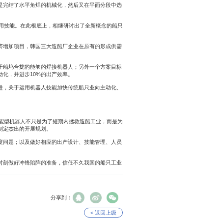
是完结了水平角焊的机械化，然后又在平面分段中选
用技能。在此根底上，相继研讨出了全新概念的船只
济增加项目，韩国三大造船厂企业在原有的形成供需
于船坞合拢的能够的焊接机器人；另外一个方案目标
化，并进步10%的出产效率。
进，关于运用机器人技能加快传统船只业向主动化、
能型机器人不只是为了短期内拯救造船工业，而是为
制定杰出的开展规划。
度问题；以及做好相应的出产设计、技能管理、人员
时刻做好冲锋陷阵的准备，信任不久我国的船只工业
分享到：
< 返回上级