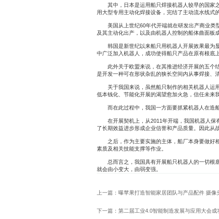
其中，日本是运用船只焊接机器人较早的国家之一
用大型专用主动化焊接设备，完结了主动流水线式
美国从上世纪60年代开端就在研发出产商业类型
及其主动化出产，以及由机器人控制的船体曲面板
韩国是新世纪以来船只用机器人开展效果最为显著
中广泛加入机器人，成功使得船只产品在原有根底上获得
此外关于欧盟来说，在其推进经济开展的五个结构
是开发一种可在形状杂乱的狭长空间内从事焊接、清
关于我国来说，虽然船只制作的相关机器人运用仍
低本钱化、节能化开展的渴望愈加火急，信任未来
而在此过程中，我国一方面要抓紧机器人在造船
在开展契机上，从2011年开端，我国机器人保
了长期效益进步形成企业信誉和产品质量。因此从
之后，作为主要实施的主体，船厂本身要做好相关
素质及相关技能支撑等作业。
总而言之，我国具有开展船只机器人的一切根底，
就会由小变大，由弱变强。
上一篇：曝苹果打造智能家居团队与产品配件 摄像
下一篇：第二届工业4.0智能制造发展与应用大会成功