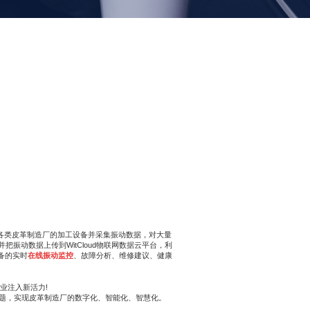
配各类皮革制造厂的加工设备并采集振动数据，对大量
振动数据上传到WitCloud物联网数据云平台，利
备的实时
在线振动监控
、故障分析、维修建议、健康
业注入新活力!
问题，实现皮革制造厂的数字化、智能化、智慧化。