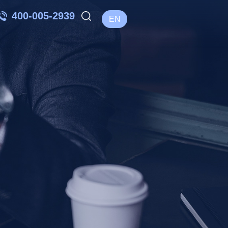
400-005-2939
EN