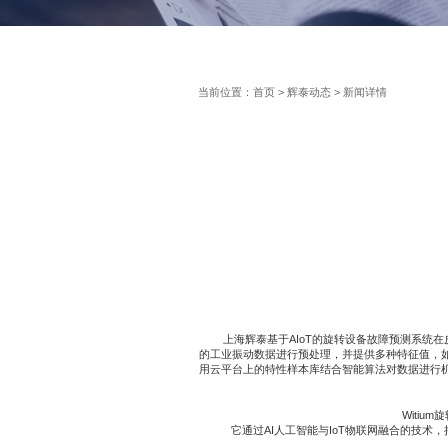
当前位置：
首页
>
辉泰动态
> 新闻详情
上海辉泰基于AIoT的旋转设备故障预测系统在皮
的工业振动数据进行预处理，并提供多种特征值，如速
用云平台上的特性样本库结合智能算法对数据进行
Witium
它通过AI人工智能与IoT物联网融合的技术，