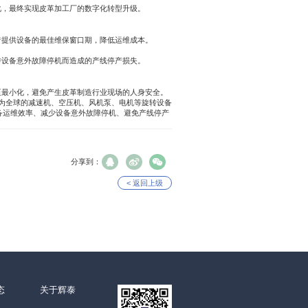
，最终实现皮革加工厂的数字化转型升级。
者提供设备的最佳维保窗口期，降低运维成本。
设备意外故障停机而造成的产线停产损失。
最小化，避免产生皮革制造行业现场的人身安全。
致力于为全球的减速机、空压机、风机泵、电机等旋转设备
备运维效率、减少设备意外故障停机、避免产线停产
分享到：
< 返回上级
态
关于辉泰