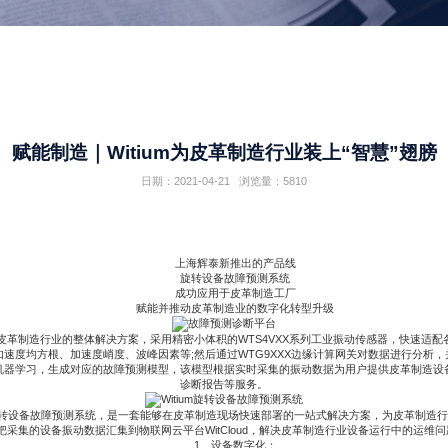
赋能制造｜Witium为皮革制造行业装上“智慧”翅膀
日期：2021-04-21 浏览量：5810
上海辉泰新推出的产品线
旋转设备故障预测系统
成功应用于皮革制造工厂
赋能并推动皮革制造业的数字化转型升级
革制造行业的整体解决方案，采用精密小体积的WTS4VXX系列工业振动传感器，快速适
度均方根、加速度峭度、波峰因素等;然后通过WTG9XXX边缘计算网关对数据进行分析，并把
机器学习，生成对应的故障预测模型，该模型根据实时采集的振动数据为用户提供皮革制造设
诊断报告等服务。
旋转设备故障预测系统，是一套能够在皮革制造现场快速部署的一站式解决方案，为皮革制造行
把采集的设备振动数据汇集到物联网云平台WitCloud，解决皮革制造行业设备运行中的运维
1、设备数字化：