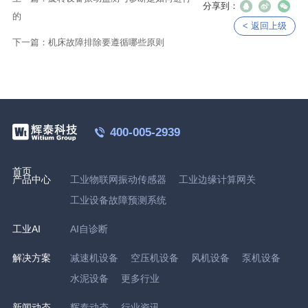
分享到：
的
< 返回上级
下一篇：机床故障排除要遵循哪些原则
400-005-2939
首页
产品中心
工业物联网振动传感器
工业边缘计算网关
工业设备故障预测系统
工业AI
AI自诊断
解决方案
减速机设备
空压机设备
风机设备
泵机设备
水泥设备
更多行业
新闻动态
辉泰动态
行业资讯