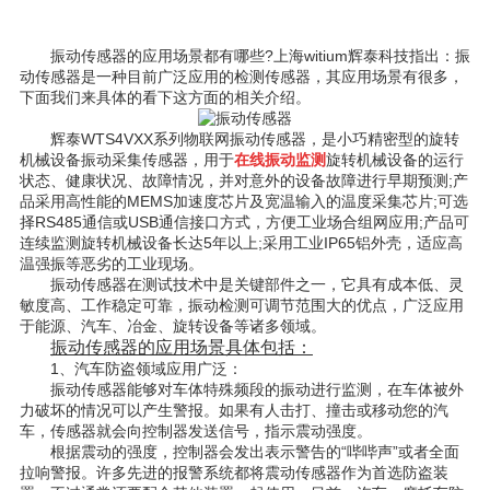
振动传感器的应用场景都有哪些?上海witium辉泰科技指出：振
动传感器是一种目前广泛应用的检测传感器，其应用场景有很多，
下面我们来具体的看下这方面的相关介绍。
辉泰WTS4VXX系列物联网振动传感器，是小巧精密型的旋转
机械设备振动采集传感器，用于
在线振动监测
旋转机械设备的运行
状态、健康状况、故障情况，并对意外的设备故障进行早期预测;产
品采用高性能的MEMS加速度芯片及宽温输入的温度采集芯片;可选
择RS485通信或USB通信接口方式，方便工业场合组网应用;产品可
连续监测旋转机械设备长达5年以上;采用工业IP65铝外壳，适应高
温强振等恶劣的工业现场。
振动传感器在测试技术中是关键部件之一，它具有成本低、灵
敏度高、工作稳定可靠，振动检测可调节范围大的优点，广泛应用
于能源、汽车、冶金、旋转设备等诸多领域。
振动传感器的应用场景具体包括：
1、汽车防盗领域应用广泛：
振动传感器能够对车体特殊频段的振动进行监测，在车体被外
力破坏的情况可以产生警报。如果有人击打、撞击或移动您的汽
车，传感器就会向控制器发送信号，指示震动强度。
根据震动的强度，控制器会发出表示警告的“哔哔声”或者全面
拉响警报。许多先进的报警系统都将震动传感器作为首选防盗装