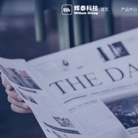
首页
产品中心