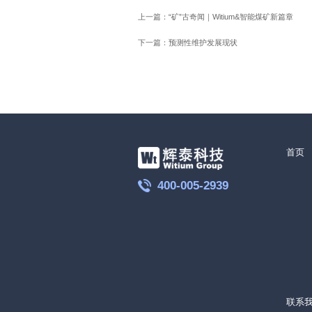
上一篇：“矿”古奇闻｜Witium&智能煤矿新篇章
下一篇：预测性维护发展现状
首页
400-005-2939
联系