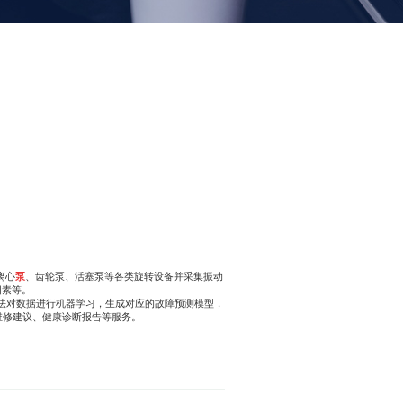
离心
泵
、齿轮泵、活塞泵等各类旋转设备并采集振动
因素等。
智能算法对数据进行机器学习，生成对应的故障预测模型，
、维修建议、健康诊断报告等服务。