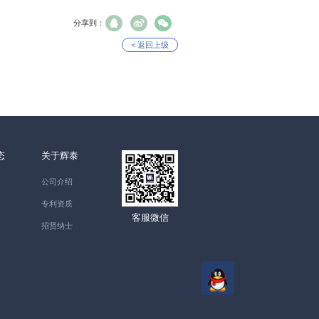
分享到：
< 返回上级
态
关于辉泰
公司介绍
专利资质
客服微信
招贤纳士