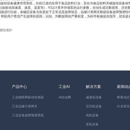
的旋转设备健康管理系统，目前已成功应用于食品饮料行业，旨在为食品饮料关键旋转设备保驾护
(如振动加速度、速度、温度等)，可以计算并存储泵的运行参数，自动生成日数据库、历史
进行比较，来确定设备当前是处于正常还是故障状态，边缘计算网关根据设备故障预测性
。帮助用户查找产生故障的原因，识别、判断故障的严重程度，为科学检修提供指导，切实提
测性维护
产品中心
工业AI
解决方案
新闻动
工业物联网振动传感器
AI自诊断
减速机设备
辉泰动态
工业边缘计算网关
空压机设备
行业资讯
工业设备故障预测系统
风机设备
泵机设备