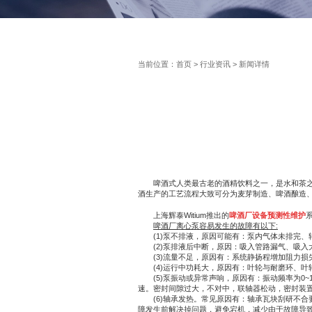
当前位置：
首页
>
行业资讯
> 新闻详情
啤酒式人类最古老的酒精饮料之一，是水和茶之后世
酒生产的工艺流程大致可分为麦芽制造、啤酒酿造、
上海辉泰Witium推出的
啤酒厂设备预测性维护
啤酒厂离心泵容易发生的故障有以下:
(1)泵不排液，原因可能有：泵内气体未排完、
(2)泵排液后中断，原因：吸入管路漏气、吸入大
(3)流量不足，原因有：系统静扬程增加阻力损
(4)运行中功耗大，原因有：叶轮与耐磨环、叶
(5)泵振动或异常声响，原因有：振动频率为0~
速。密封间隙过大，不对中，联轴器松动，密封装
(6)轴承发热。常见原因有：轴承瓦块刮研不合
障发生前解决掉问题，避免宕机，减少由于故障导