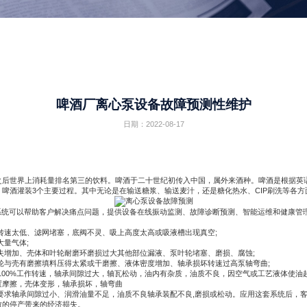
啤酒厂离心泵设备故障预测性维护
日期：2022-08-17
界上消耗量排名第三的饮料。啤酒于二十世纪初传入中国，属外来酒种。啤酒是根据英语Bee
啤酒灌装3个主要过程。其中无论是在输送糖浆、输送麦汁，还是糖化热水、CIP刷洗等各
系统可以帮助客户解决痛点问题，提供设备在线振动监测、故障诊断预测、智能运维和健康管
转速太低、滤网堵塞，底阀不灵、吸上高度太高或吸液槽出现真空;
量气体;
失增加、壳体和叶轮耐磨环磨损过大其他部位漏液、泵叶轮堵塞、磨损、腐蚀;
轮与壳有磨擦填料压得太紧或干磨擦、液体密度增加、轴承损坏转速过高泵轴弯曲;
100%工作转速，轴承间隙过大，轴瓦松动，油内有杂质，油质不良，因空气或工艺液体使油
置摩擦，壳体变形，轴承损坏，轴弯曲
要求轴承间隙过小、润滑油量不足，油质不良轴承装配不良,磨损或松动。应用这套系统后，
致的停产带来的经济损失。