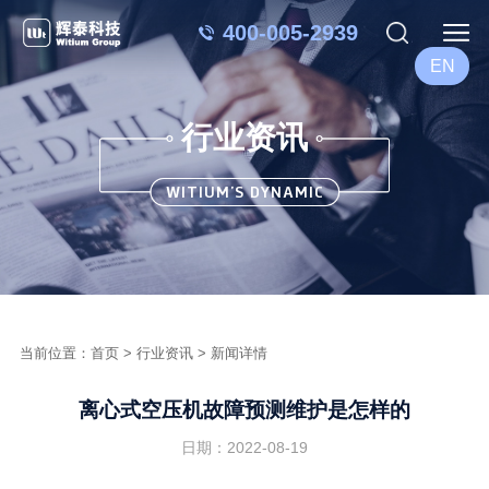
400-005-2939
EN
行业资讯
WITIUM’S DYNAMIC
当前位置：
首页
>
行业资讯
> 新闻详情
离心式空压机故障预测维护是怎样的
日期：2022-08-19